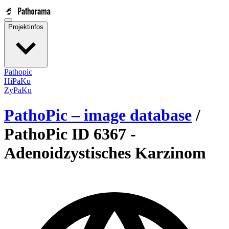
Projektinfos
Pathopic
HiPaKu
ZyPaKu
PathoPic – image database
/
PathoPic ID 6367 -
Adenoidzystisches Karzinom