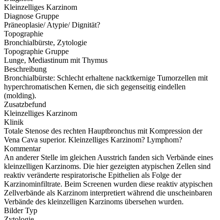
Kleinzelliges Karzinom
Diagnose Gruppe
Präneoplasie/ Atypie/ Dignität?
Topographie
Bronchialbürste, Zytologie
Topographie Gruppe
Lunge, Mediastinum mit Thymus
Beschreibung
Bronchialbürste: Schlecht erhaltene nacktkernige Tumorzellen mit
hyperchromatischen Kernen, die sich gegenseitig eindellen
(molding).
Zusatzbefund
Kleinzelliges Karzinom
Klinik
Totale Stenose des rechten Hauptbronchus mit Kompression der
Vena Cava superior. Kleinzelliges Karzinom? Lymphom?
Kommentar
An anderer Stelle im gleichen Ausstrich fanden sich Verbände eines
kleinzelligen Karzinoms. Die hier gezeigten atypischen Zellen sind
reaktiv veränderte respiratorische Epithelien als Folge der
Karzinominfiltrate. Beim Screenen wurden diese reaktiv atypischen
Zellverbände als Karzinom interpretiert während die unscheinbaren
Verbände des kleinzelligen Karzinoms übersehen wurden.
Bilder Typ
Zytologie