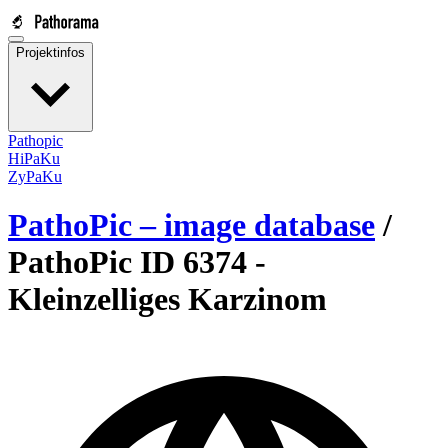
Projektinfos
Pathopic
HiPaKu
ZyPaKu
PathoPic – image database
/
PathoPic ID 6374 -
Kleinzelliges Karzinom