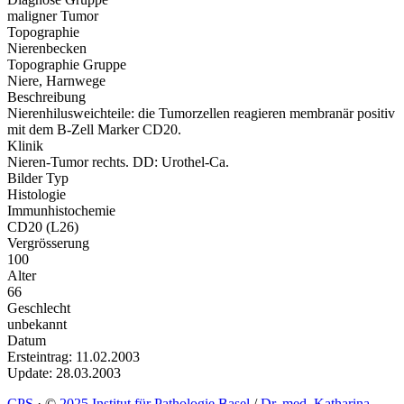
maligner Tumor
Topographie
Nierenbecken
Topographie Gruppe
Niere, Harnwege
Beschreibung
Nierenhilusweichteile: die Tumorzellen reagieren membranär positiv
mit dem B-Zell Marker CD20.
Klinik
Nieren-Tumor rechts. DD: Urothel-Ca.
Bilder Typ
Histologie
Immunhistochemie
CD20 (L26)
Vergrösserung
100
Alter
66
Geschlecht
unbekannt
Datum
Ersteintrag: 11.02.2003
Update: 28.03.2003
CPS
·
©
2025 Institut für Pathologie Basel
/
Dr. med. Katharina