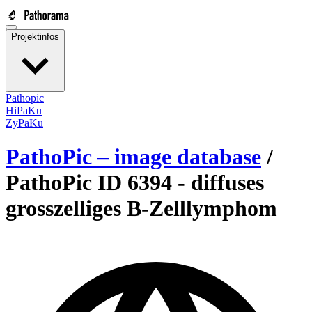
Projektinfos
Pathopic
HiPaKu
ZyPaKu
PathoPic – image database
/
PathoPic ID 6394 -
diffuses
grosszelliges B-Zelllymphom