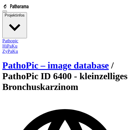
Projektinfos
Pathopic
HiPaKu
ZyPaKu
PathoPic – image database
/
PathoPic ID 6400 -
kleinzelliges
Bronchuskarzinom