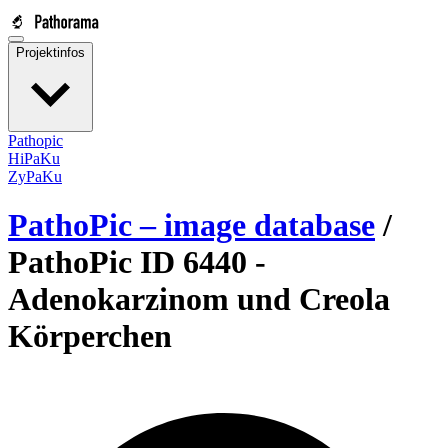
Projektinfos
Pathopic
HiPaKu
ZyPaKu
PathoPic – image database
/
PathoPic ID 6440 -
Adenokarzinom und Creola
Körperchen