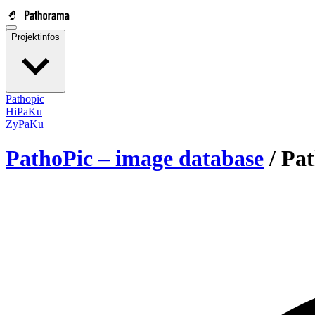
Projektinfos
Pathopic
HiPaKu
ZyPaKu
PathoPic – image database
/
Pat