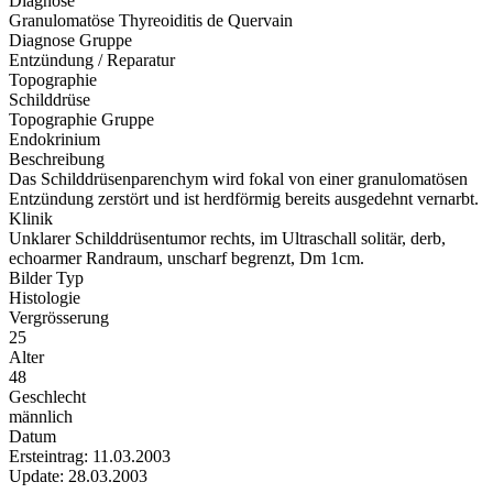
Diagnose
Granulomatöse Thyreoiditis de Quervain
Diagnose Gruppe
Entzündung / Reparatur
Topographie
Schilddrüse
Topographie Gruppe
Endokrinium
Beschreibung
Das Schilddrüsenparenchym wird fokal von einer granulomatösen
Entzündung zerstört und ist herdförmig bereits ausgedehnt vernarbt.
Klinik
Unklarer Schilddrüsentumor rechts, im Ultraschall solitär, derb,
echoarmer Randraum, unscharf begrenzt, Dm 1cm.
Bilder Typ
Histologie
Vergrösserung
25
Alter
48
Geschlecht
männlich
Datum
Ersteintrag: 11.03.2003
Update: 28.03.2003