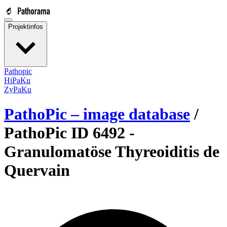
Projektinfos
Pathopic
HiPaKu
ZyPaKu
PathoPic – image database
/
PathoPic ID 6492 -
Granulomatöse Thyreoiditis de
Quervain