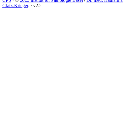
CPS
·
©
2025 Institut für Pathologie Basel
/
Dr. med. Katharina
Glatz-Krieger
.
·
v2.2