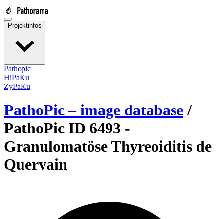
Projektinfos
Pathopic
HiPaKu
ZyPaKu
PathoPic – image database
/
PathoPic ID 6493 -
Granulomatöse Thyreoiditis de
Quervain