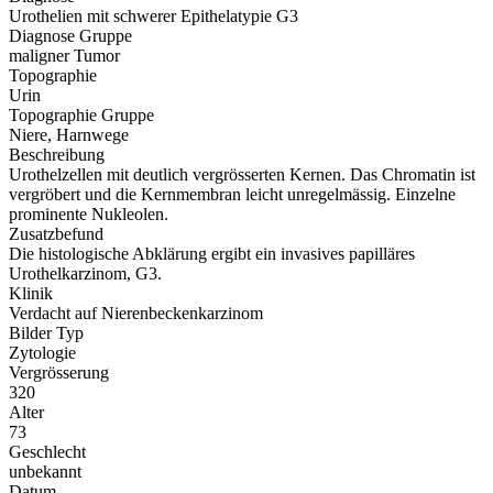
Urothelien mit schwerer Epithelatypie G3
Diagnose Gruppe
maligner Tumor
Topographie
Urin
Topographie Gruppe
Niere, Harnwege
Beschreibung
Urothelzellen mit deutlich vergrösserten Kernen. Das Chromatin ist
vergröbert und die Kernmembran leicht unregelmässig. Einzelne
prominente Nukleolen.
Zusatzbefund
Die histologische Abklärung ergibt ein invasives papilläres
Urothelkarzinom, G3.
Klinik
Verdacht auf Nierenbeckenkarzinom
Bilder Typ
Zytologie
Vergrösserung
320
Alter
73
Geschlecht
unbekannt
Datum