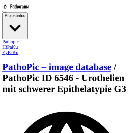
Projektinfos
Pathopic
HiPaKu
ZyPaKu
PathoPic – image database
/
PathoPic ID 6546 -
Urothelien
mit schwerer Epithelatypie G3