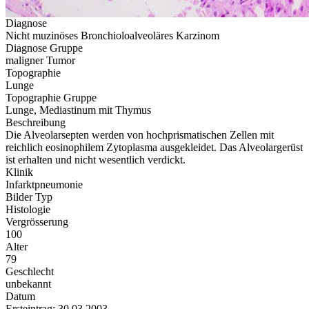
Diagnose
Nicht muzinöses Bronchioloalveoläres Karzinom
Diagnose Gruppe
maligner Tumor
Topographie
Lunge
Topographie Gruppe
Lunge, Mediastinum mit Thymus
Beschreibung
Die Alveolarsepten werden von hochprismatischen Zellen mit
reichlich eosinophilem Zytoplasma ausgekleidet. Das Alveolargerüst
ist erhalten und nicht wesentlich verdickt.
Klinik
Infarktpneumonie
Bilder Typ
Histologie
Vergrösserung
100
Alter
79
Geschlecht
unbekannt
Datum
Ersteintrag: 30.03.2003