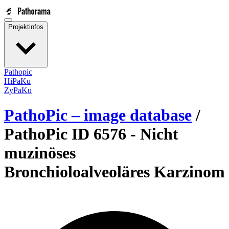
Projektinfos
Pathopic
HiPaKu
ZyPaKu
PathoPic – image database
/
PathoPic ID 6576 -
Nicht
muzinöses
Bronchioloalveoläres Karzinom