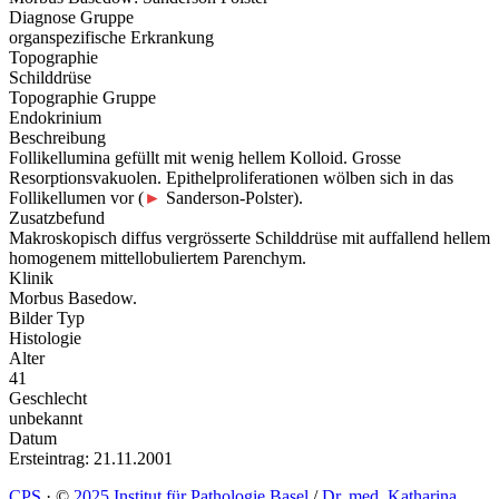
Diagnose Gruppe
organspezifische Erkrankung
Topographie
Schilddrüse
Topographie Gruppe
Endokrinium
Beschreibung
Follikellumina gefüllt mit wenig hellem Kolloid. Grosse
Resorptionsvakuolen. Epithelproliferationen wölben sich in das
Follikellumen vor (
►
Sanderson-Polster).
Zusatzbefund
Makroskopisch diffus vergrösserte Schilddrüse mit auffallend hellem
homogenem mittellobuliertem Parenchym.
Klinik
Morbus Basedow.
Bilder Typ
Histologie
Alter
41
Geschlecht
unbekannt
Datum
Ersteintrag: 21.11.2001
CPS
·
©
2025 Institut für Pathologie Basel
/
Dr. med. Katharina