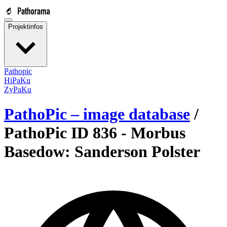
Projektinfos
Pathopic
HiPaKu
ZyPaKu
PathoPic – image database
/
PathoPic ID 836 -
Morbus
Basedow: Sanderson Polster