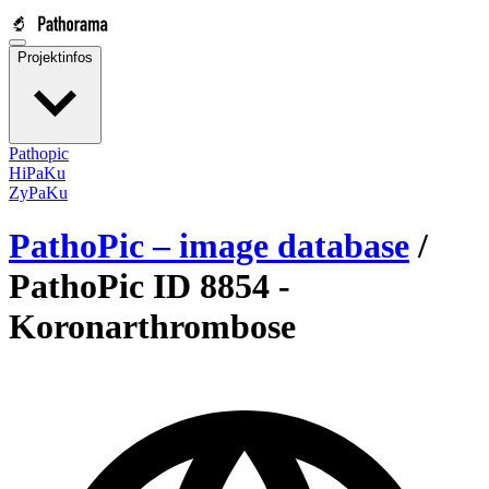
Projektinfos
Pathopic
HiPaKu
ZyPaKu
PathoPic – image database
/
PathoPic ID 8854 -
Koronarthrombose