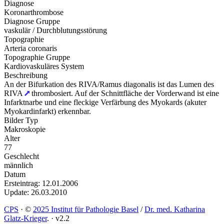
Diagnose
Koronarthrombose
Diagnose Gruppe
vaskulär / Durchblutungsstörung
Topographie
Arteria coronaris
Topographie Gruppe
Kardiovaskuläres System
Beschreibung
An der Bifurkation des RIVA/Ramus diagonalis ist das Lumen des
RIVA
thrombosiert. Auf der Schnittfläche der Vorderwand ist eine
Infarktnarbe und eine fleckige Verfärbung des Myokards (akuter
Myokardinfarkt) erkennbar.
Bilder Typ
Makroskopie
Alter
77
Geschlecht
männlich
Datum
Ersteintrag: 12.01.2006
Update: 26.03.2010
CPS
·
©
2025 Institut für Pathologie Basel
/
Dr. med. Katharina
Glatz-Krieger
.
·
v2.2