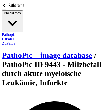
Projektinfos
Pathopic
HiPaKu
ZyPaKu
PathoPic – image database
/
PathoPic ID 9443 -
Milzbefall
durch akute myeloische
Leukämie, Infarkte