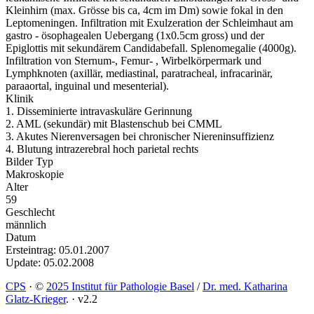
Kleinhirn (max. Grösse bis ca, 4cm im Dm) sowie fokal in den
Leptomeningen. Infiltration mit Exulzeration der Schleimhaut am
gastro - ösophagealen Uebergang (1x0.5cm gross) und der
Epiglottis mit sekundärem Candidabefall. Splenomegalie (4000g).
Infiltration von Sternum-, Femur- , Wirbelkörpermark und
Lymphknoten (axillär, mediastinal, paratracheal, infracarinär,
paraaortal, inguinal und mesenterial).
Klinik
1. Disseminierte intravaskuläre Gerinnung
2. AML (sekundär) mit Blastenschub bei CMML
3. Akutes Nierenversagen bei chronischer Niereninsuffizienz
4. Blutung intrazerebral hoch parietal rechts
Bilder Typ
Makroskopie
Alter
59
Geschlecht
männlich
Datum
Ersteintrag: 05.01.2007
Update: 05.02.2008
CPS
·
©
2025 Institut für Pathologie Basel
/
Dr. med. Katharina
Glatz-Krieger
.
·
v2.2