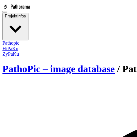
Projektinfos
Pathopic
HiPaKu
ZyPaKu
PathoPic – image database
/
Pat