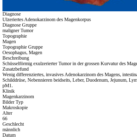
Diagnose
Ulzeriertes Adenokarzinom des Magenkorpus
Diagnose Gruppe
maligner Tumor
Topographie
Magen
Topographie Gruppe
Oesophagus, Magen
Beschreibung
Schüsselförmig exulzerierter Tumor in der grossen Kurvatur des Mag
Zusatzbefund
Wenig differenziertes, invasives Adenokarzinom des Magens, intestin
Schilddrüse, Nebennieren beidseits, Leber, Duodenum, Jejunum, Lymp
pM1.
Klinik
Magenkarzinom
Bilder Typ
Makroskopie
Alter
66
Geschlecht
männlich
Datum