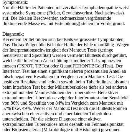
Symptomatik:
Nur die Hälfte der Patienten mit zervikaler Lymphadenopathie weist
systemische Symptome (Fieber, Gewichtsverlust, Nachtschweiss)
auf. Die lokalen Beschwerden (schmerzlose vergrössernde
fluktuierende Masse ev. mit Fistelbildung) stehen im Vordergrund.
Diagnostik:
Bei einem Drittel finden sich beidseits vergrösserte Lymphknoten.
Das Thoraxröntgenbild ist in der Hälfte der Fälle unauffällig. Wegen
der Interpretationsschwierigkeit des Mantoux Tests (geringe
Sensitivität und Spezifität) werden vermehrt Bluttests durchgeführt,
welche die Interferon Ausschüttung stimulierter T-Lymphozyten
messen (TSPOT. TBTest oder QuantiFERONTBGoldTest). Der
Interferon Test hat einen signifikant tieferen prozentualen Anteil an
falsch negativen Resultaten im Vergleich zum Mantoux Test. Die
positiven Resultate sind jedoch sowohl beim Tuberkulintest als auch
beim Interferon Test bei der Miliartuberkulose tiefer als bei anderen
extrapulmonalen Manifestationen der Tuberkulose. Bei aktiver
extrapulmonaler Tuberkulose zeigt der Interferontest eine Sensitivität
von 86% und Spezifität von 84% im Vergleich zum Mantoux mit
57% bzw. 49%. Weder der MantouxTest noch die Bluttests können
aber zwischen einer aktiven und einer latenten Tuberkulose
unterscheiden. Für die sichere Diagnose einer aktiven
extrapulmonalen Tuberkulose muss deshalb ein Feinnadelpunktat
oder Biopsiematerial (Mikrobiologie und Histologie) gewonnen