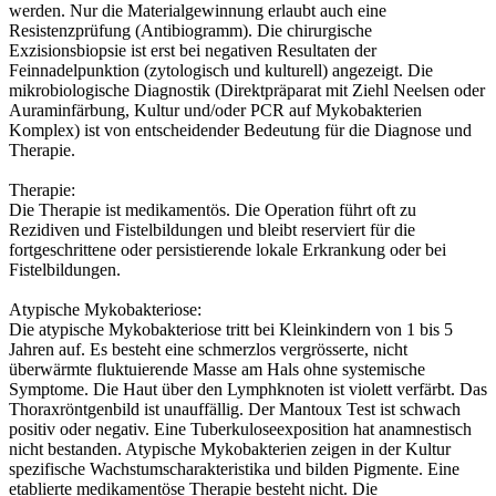
werden. Nur die Materialgewinnung erlaubt auch eine
Resistenzprüfung (Antibiogramm). Die chirurgische
Exzisionsbiopsie ist erst bei negativen Resultaten der
Feinnadelpunktion (zytologisch und kulturell) angezeigt. Die
mikrobiologische Diagnostik (Direktpräparat mit Ziehl Neelsen oder
Auraminfärbung, Kultur und/oder PCR auf Mykobakterien
Komplex) ist von entscheidender Bedeutung für die Diagnose und
Therapie.
Therapie:
Die Therapie ist medikamentös. Die Operation führt oft zu
Rezidiven und Fistelbildungen und bleibt reserviert für die
fortgeschrittene oder persistierende lokale Erkrankung oder bei
Fistelbildungen.
Atypische Mykobakteriose:
Die atypische Mykobakteriose tritt bei Kleinkindern von 1 bis 5
Jahren auf. Es besteht eine schmerzlos vergrösserte, nicht
überwärmte fluktuierende Masse am Hals ohne systemische
Symptome. Die Haut über den Lymphknoten ist violett verfärbt. Das
Thoraxröntgenbild ist unauffällig. Der Mantoux Test ist schwach
positiv oder negativ. Eine Tuberkuloseexposition hat anamnestisch
nicht bestanden. Atypische Mykobakterien zeigen in der Kultur
spezifische Wachstumscharakteristika und bilden Pigmente. Eine
etablierte medikamentöse Therapie besteht nicht. Die