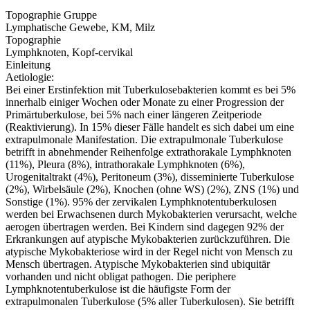
Topographie Gruppe
Lymphatische Gewebe, KM, Milz
Topographie
Lymphknoten, Kopf-cervikal
Einleitung
Aetiologie:
Bei einer Erstinfektion mit Tuberkulosebakterien kommt es bei 5%
innerhalb einiger Wochen oder Monate zu einer Progression der
Primärtuberkulose, bei 5% nach einer längeren Zeitperiode
(Reaktivierung). In 15% dieser Fälle handelt es sich dabei um eine
extrapulmonale Manifestation. Die extrapulmonale Tuberkulose
betrifft in abnehmender Reihenfolge extrathorakale Lymphknoten
(11%), Pleura (8%), intrathorakale Lymphknoten (6%),
Urogenitaltrakt (4%), Peritoneum (3%), disseminierte Tuberkulose
(2%), Wirbelsäule (2%), Knochen (ohne WS) (2%), ZNS (1%) und
Sonstige (1%). 95% der zervikalen Lymphknotentuberkulosen
werden bei Erwachsenen durch Mykobakterien verursacht, welche
aerogen übertragen werden. Bei Kindern sind dagegen 92% der
Erkrankungen auf atypische Mykobakterien zurückzuführen. Die
atypische Mykobakteriose wird in der Regel nicht von Mensch zu
Mensch übertragen. Atypische Mykobakterien sind ubiquitär
vorhanden und nicht obligat pathogen. Die periphere
Lymphknotentuberkulose ist die häufigste Form der
extrapulmonalen Tuberkulose (5% aller Tuberkulosen). Sie betrifft