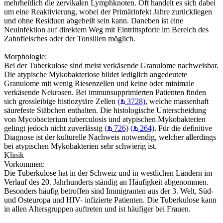
mehrheitlich die zervikalen Lymphknoten. Oft handelt es sich dabei
um eine Reaktivierung, wobei der Primärinfekt Jahre zurückliegen
und ohne Residuen abgeheilt sein kann. Daneben ist eine
Neuinfektion auf direktem Weg mit Eintrittspforte im Bereich des
Zahnfleisches oder der Tonsillen möglich.
Morphologie:
Bei der Tuberkulose sind meist verkäsende Granulome nachweisbar.
Die atypische Mykobakteriose bildet lediglich angedeutete
Granulome mit wenig Riesenzellen und keine oder minimale
verkäsende Nekrosen. Bei immunsupprimierten Patienten finden
sich grossleibige histiozytäre Zellen
(
3728)
, welche massenhaft
säurefeste Stäbchen enthalten. Die histologische Unterscheidung
von Mycobacterium tuberculosis und atypischen Mykobakterien
gelingt jedoch nicht zuverlässig
(
726)
(
264)
. Für die definitive
Diagnose ist der kulturelle Nachweis notwendig, welcher allerdings
bei atypischen Mykobakterien sehr schwierig ist.
Klinik
Vorkommen:
Die Tuberkulose hat in der Schweiz und in westlichen Ländern im
Verlauf des 20. Jahrhunderts ständig an Häufigkeit abgenommen.
Besonders häufig betroffen sind Immigranten aus der 3. Welt, Süd-
und Osteuropa und HIV- infizierte Patienten. Die Tuberkulose kann
in allen Altersgruppen auftreten und ist häufiger bei Frauen.