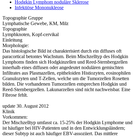
Hodgkin Lymphom noduläre Sklerose
Infektiöse Mononukleose
Topographie Gruppe
Lymphatische Gewebe, KM, Milz
Topographie
Lymphknoten, Kopf-cervikal
Einleitung
Morphologie:
Das histologische Bild ist charakterisiert durch ein diffuses oft
paracortical betontes Wachstum. Beim Mischzelltyp des Hodgkin
Lymphoms finden sich Hodgkinzellen und Reed-Sternbergzellen
innerhalb eines diffusen oder angedeutet nodulären gemischten
Infiltrates aus Plasmazellen, epitheloiden Histiozyten, eosinophilen
Granulozyten und T-Zellen, welche um die Tumorzellen Rosetten
bilden. Die vorhandenen Tumorzellen entsprechen Hodgkin und
Reed-Sternbergzellen. Lakunarzellen sind nicht nachweisbar. Eine
Fibrose fehlt.
update 30. August 2012
Klinik
Vorkommen:
Der Mischzelltyp umfasst ca. 15-25% der Hodgkin Lymphome und
ist häufiger bei HIV-Patienten und in den Entwicklungsländern;
dieser Subtyp ist auch häufiger EBV-assoziiert. Das mittlere