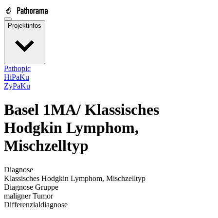
Projektinfos
Pathopic
HiPaKu
ZyPaKu
Basel 1MA/
Klassisches
Hodgkin Lymphom,
Mischzelltyp
Diagnose
Klassisches Hodgkin Lymphom, Mischzelltyp
Diagnose Gruppe
maligner Tumor
Differenzialdiagnose