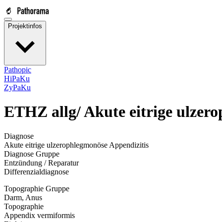
Projektinfos
Pathopic
HiPaKu
ZyPaKu
ETHZ allg/
Akute eitrige ulzer
Diagnose
Akute eitrige ulzerophlegmonöse Appendizitis
Diagnose Gruppe
Entzündung / Reparatur
Differenzialdiagnose
Topographie Gruppe
Darm, Anus
Topographie
Appendix vermiformis