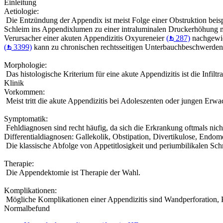
Einleitung
Aetiologie:
Die Entzündung der Appendix ist meist Folge einer Obstruktion beis
Schleim ins Appendixlumen zu einer intraluminalen Druckerhöhung mi
Verursacher einer akuten Appendizitis Oxyureneier
(
287)
nachgewie
(
3399)
kann zu chronischen rechtsseitigen Unterbauchbeschwerden
Morphologie:
Das histologische Kriterium für eine akute Appendizitis ist die Infilt
Klinik
Vorkommen:
Meist tritt die akute Appendizitis bei Adoleszenten oder jungen Erwa
Symptomatik:
Fehldiagnosen sind recht häufig, da sich die Erkrankung oftmals nich
Differentialdiagnosen: Gallekolik, Obstipation, Divertikulose, Endo
Die klassische Abfolge von Appetitlosigkeit und periumbilikalen Sch
Therapie:
Die Appendektomie ist Therapie der Wahl.
Komplikationen:
Mögliche Komplikationen einer Appendizitis sind Wandperforation, 
Normalbefund