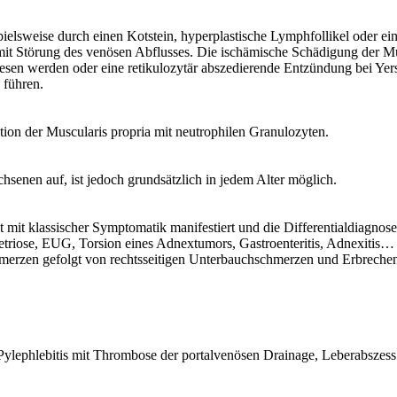
pielsweise durch einen Kotstein, hyperplastische Lymphfollikel oder 
t Störung des venösen Abflusses. Die ischämische Schädigung der Muko
sen werden oder eine retikulozytär abszedierende Entzündung bei Yer
 führen.
ration der Muscularis propria mit neutrophilen Granulozyten.
chsenen auf, ist jedoch grundsätzlich in jedem Alter möglich.
t mit klassischer Symptomatik manifestiert und die Differentialdiagnos
metriose, EUG, Torsion eines Adnextumors, Gastroenteritis, Adnexitis…
merzen gefolgt von rechtsseitigen Unterbauchschmerzen und Erbrechen 
Pylephlebitis mit Thrombose der portalvenösen Drainage, Leberabszess