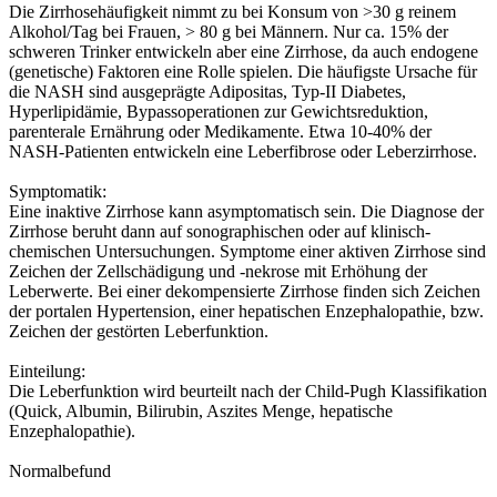
Die Zirrhosehäufigkeit nimmt zu bei Konsum von >30 g reinem
Alkohol/Tag bei Frauen, > 80 g bei Männern. Nur ca. 15% der
schweren Trinker entwickeln aber eine Zirrhose, da auch endogene
(genetische) Faktoren eine Rolle spielen. Die häufigste Ursache für
die NASH sind ausgeprägte Adipositas, Typ-II Diabetes,
Hyperlipidämie, Bypassoperationen zur Gewichtsreduktion,
parenterale Ernährung oder Medikamente. Etwa 10-40% der
NASH-Patienten entwickeln eine Leberfibrose oder Leberzirrhose.
Symptomatik:
Eine inaktive Zirrhose kann asymptomatisch sein. Die Diagnose der
Zirrhose beruht dann auf sonographischen oder auf klinisch-
chemischen Untersuchungen. Symptome einer aktiven Zirrhose sind
Zeichen der Zellschädigung und -nekrose mit Erhöhung der
Leberwerte. Bei einer dekompensierte Zirrhose finden sich Zeichen
der portalen Hypertension, einer hepatischen Enzephalopathie, bzw.
Zeichen der gestörten Leberfunktion.
Einteilung:
Die Leberfunktion wird beurteilt nach der Child-Pugh Klassifikation
(Quick, Albumin, Bilirubin, Aszites Menge, hepatische
Enzephalopathie).
Normalbefund