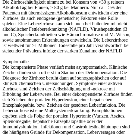
Die Zirrhosehäufigkeit nimmt zu bei Konsum von >30 g reinem
Alkohol/Tag bei Frauen, > 80 g bei Männern. Nur ca. 15% der
Patienten mit übermässigem Alkoholkonsum entwickeln aber eine
Zirrhose, da auch endogene (genetische) Faktoren eine Rolle
spielen. Eine Leberzirrhose kann sich auch bei Patienten mit nicht
alkoholischer Fettlebererkrankung (NAFLD), Virushepatitiden (B
und C), Speicherkrankheiten wie Hämochromatose und M. Wilson,
sowie autoimmunen Erkrankungen entwickeln. Die Leberzirrhose
ist weltweit für >1 Millionen Todesfälle pro Jahr verantwortlich bei
steigender Prävalenz infolge der starken Zunahme der NAFLD.
Symptomatik:
Die kompensierte Phase verläuft meist asymptomatisch. Klinische
Zeichen finden sich oft erst im Stadium der Dekompensation. Die
Diagnose der Zirrhose beruht dann auf sonographischen oder auf
klinisch-chemischen Untersuchungen. Symptome einer aktiven
Zirrhose sind Zeichen der Zellschädigung und -nekrose mit
Erhöhung der Leberwerte. Bei einer dekompensierte Zirrhose finden
sich Zeichen der portalen Hypertension, einer hepatischen
Enzephalopathie, bzw. Zeichen der gestörten Leberfunktion. Die
Leberzirrhose ist eine Multisystemerkrankung. Komplikationen
ergeben sich als Folge der portalen Hypertonie (Varizen, Aszites,
Splenomegalie, hepatische Enzephalopathie oder der
Immundysfunktion. Infektionen und Gastrointestinalblutungen sind
die häufigsten Gründe für Dekompensation, Leberversagen oder