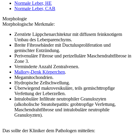
Normale Leber, HE
Normale Leber, CAB
Morphologie
Morphologische Merkmale:
Zerstörte Läppchenarchitektur mit diffusem feinknotigem
Umbau des Leberparenchyms.
Breite Fibrosebänder mit Ductulusproliferation und
gemischter Entzündung.
Perivenuläre Fibrose und perizelluläre Maschendrahtfibrose in
Zone 3.
Verminderte Anzahl Zentralvenen.
Mallory-Denk Körperchen
.
Megamitochondrien.
Hydropische Zellschwellung.
Überwiegend makrovesikuläre, teils gemischttropfige
Verfettung der Leberzellen.
Intralobuläre Infiltrate neutrophiler Granulozyten
(alkoholische Steatohepatitis: grobtropfige Verfettung,
Maschendrahtfibrose und intralobuläre neutrophile
Granuloyzten).
Das sollte der Kliniker dem Pathologen mitteilen: