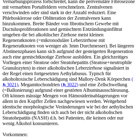
Vernarbungsprozess fortschreitet, kann die perivenuläre Fibrosezone
mit vernarbten Portalfeldern verschmelzen. Zentralvenen
verschwinden oder sind stark in der Anzahl reduziert. Eine
Phlebosklerose oder Obliteration der Zentralvenen kann
hinzukommen. Breite Bänder von fibrotischem Gewebe mit
Ductulusproliferationen und gemischtem Entzündungsinfiltrat
umgeben die bei alkohlischer Zirrhose meist kleinen
Regeneratknoten (=mikronoduläre Leberzirrhose mit
Regeneratknoten von weniger als 3mm Durchmesser). Bei längeren
Abstinenzphasen kann sich aufgrund der gesteigerten Regeneration
auch eine gemischtknotige Zirrhose ausbilden. Ein gleichzeitiges
Vorliegen einer Steatose oder Steatohepatitis (Steatose+neutrophile
Granulozyten) in einer alkoholischen Leberzirrhose signalisiert in
der Regel einen fortgesetzten Aethylabusus. Typisch für
alkoholtoxische Leberschädigung sind Mallory-Denk Körperchen
(
3021)
, Megamitochondrien
(
3022)
und eine Zellschwellung
(=Ballonierung) aufgrund einer gestörten Albuminausschleusung.
Oft können mässige Mengen von Hämosiderinablagerungen vor
allem in den Kupffer Zellen nachgewiesen werden. Weitgehend
identische morphologische Veränderungen wie bei der aethylischen
Leberschädigung finden sich auch bei der nicht alkoholischen
Steatohepatitis (NASH) d.h. bei Patienten, die keinen oder nur
wenig Alkohol konsumieren.
Vorkommen: