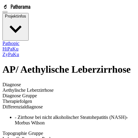
Projektinfos
Pathopic
HiPaKu
ZyPaKu
AP/
Aethylische Leberzirrhose
Diagnose
Aethylische Leberzirrhose
Diagnose Gruppe
Therapiefolgen
Differenzialdiagnose
- Zirrhose bei nicht alkoholischer Steatohepatitis (NASH)-
Morbus Wilson
Topographie Gruppe