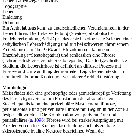
Leber, Gallenwege, Pankreas
Topographie
Leber
Einleitung
Definition:
Ein Aethylabusus kann zu unterschiedlichen Veränderungen in der
Leber führen. Die Leberverfettung (Steatose, alkoholische
Fettlebererkrankung AFLD) ist das erste histologische Zeichen einer
aethylischen Leberschädigung und tritt bei schwerem chronischem
Aethylabusus in über 90% auf. Hinzukommen kann eine
Entzündung (=Steatohepatitis) und schliesslich eine Fibrose
(=chronisch sklerosierende Steatohepatitis). Das fortgeschrittenste
Stadium, die Leberzirrhose ist definiert als diffuser Prozess mit
Fibrose und Umwandlung der normalen Läppchenarchitektur in
strukturell abnorme Knoten mit vaskulärer Architekturstörung.
Morphologie:
Meist findet sich eine grobtropfige oder gemischttropfige Verfettung
des Parenchyms. Schon im Frühstadium der alkoholischen
Steatohepatitis kann eine perizelluläre Maschendrahtfibrose,
perisinusoidale und perivenuläre Fibrose mit Beginn in der Zone 3
festgestellt werden. Die Kombination von perivenulärer und
perizellulärer
(
1096)
Fibrose wird bei starker Ausprägung mit
Arealen von dichter Kollagenfaserbildung auch als zentrale
sklerosierende hyaline Nekrose bezeichnet. Wenn der