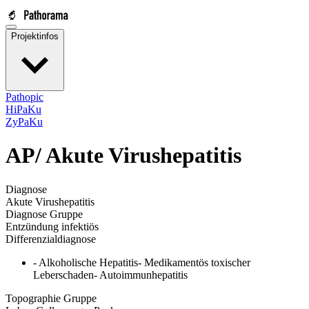
Projektinfos
Pathopic
HiPaKu
ZyPaKu
AP/
Akute Virushepatitis
Diagnose
Akute Virushepatitis
Diagnose Gruppe
Entzündung infektiös
Differenzialdiagnose
- Alkoholische Hepatitis- Medikamentös toxischer
Leberschaden- Autoimmunhepatitis
Topographie Gruppe