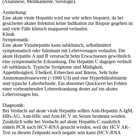
(Anamnese, Medikamente, Serologie).
Anmerkung:
Eine akute virale Hepatitis wird nur sehr selten biopsiert, da bei
gesicherter akuter Infektion keine Indikation zur Biopsie gegeben ist
und viele Fälle klinisch inapparent verlaufen.
Klinik
Symptomatik:
Eine akute Virushepatitis kann subklinisch, selbstlimitiert
symptomatisch oder fulminant mit Leberversagen verlaufen. Die
akute Hepatitis A und B verursacht beim Erwachsenen gewöhnlich
eine symptomatische Erkrankung. Die Hepatitis C dagegen verläuft
oft subklinisch. Typische Symptome sind Müdigkeit,
Appetitlosigkeit, Übelkeit, Erbrechen und Ikterus. Sehr hohe
Aminotransferasewerte (>1000 U/l) und eine Hyperbilirubinämie
sind typische Laborbefunde. Ein abnormer Quickwert bei Fehlen
einer vorbestehenden Lebererkrankung deutet auf ein akutes
Leberversagen hin.
Diagnostik:
Bei Verdacht auf akute virale Hepatitis sollten Anti-Hepatitis A-IgM,
HBs-AG, Anti-HBc und Anti-HCV im Serum bestimmt werden.
Zusätzlich sollte bei Verdacht auf akute Hepatitis C zusätzlich
mittels PCR nach HCV-RNA gesucht werden, weil der HCV AK-
Test zu diesem Zeitpunkt noch negativ sein kann (HCV-RNA