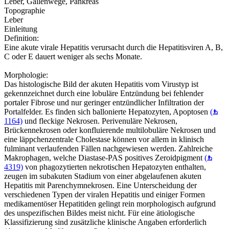
Leber, Gallenwege, Pankreas
Topographie
Leber
Einleitung
Definition:
Eine akute virale Hepatitis verursacht durch die Hepatitisviren A, B,
C oder E dauert weniger als sechs Monate.
Morphologie:
Das histologische Bild der akuten Hepatitis vom Virustyp ist
gekennzeichnet durch eine lobuläre Entzündung bei fehlender
portaler Fibrose und nur geringer entzündlicher Infiltration der
Portalfelder. Es finden sich ballonierte Hepatozyten, Apoptosen
(
1164)
und fleckige Nekrosen. Perivenuläre Nekrosen,
Brückennekrosen oder konfluierende multilobuläre Nekrosen und
eine läppchenzentrale Cholestase können vor allem in klinisch
fulminant verlaufenden Fällen nachgewiesen werden. Zahlreiche
Makrophagen, welche Diastase-PAS positives Zeroidpigment
(
4319)
von phagozytierten nekrotischen Hepatozyten enthalten,
zeugen im subakuten Stadium von einer abgelaufenen akuten
Hepatitis mit Parenchymnekrosen. Eine Unterscheidung der
verschiedenen Typen der viralen Hepatitis und einiger Formen
medikamentöser Hepatitiden gelingt rein morphologisch aufgrund
des unspezifischen Bildes meist nicht. Für eine ätiologische
Klassifizierung sind zusätzliche klinische Angaben erforderlich