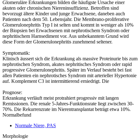
Glomeruläre Erkrankungen bilden die häufigste Ursache einer
akuten oder chronischen Niereninsuffizienz. Betroffen sind
bevorzugt ältere Kinder und junge Erwachsene, daneben auch
Patienten nach dem 50. Lebensjahr. Die Membrano-proliferative
Glomerulonephritis Typ I ist selten und kommt in weniger als 10%
der Biopsien bei Erwachsenen mit nephrotischem Syndrom oder
nephritischem Harnsediment vor. Aus unbekanntem Grund wird
diese Form der Glomerulonephritis zunehmend seltener.
Symptomatik:
Klinisch äussert sich die Erkrankung als massive Proteinurie bis zum
nephrotischen Syndrom, akutes nephritisches Syndrom oder rapid
progressive Glomerulonephritis. Später im Verlauf besteht bei fast
allen Patienten ein nephrotisches Syndrom mit arterieller Hypertonie
auf. Komplement C3 ist intermittierend erniedrigt. Die
Prognose:
Erkrankung verläuft meist protrahiert progressiv mit langen
Remissionen. Die renale 5-Jahres-Funktionsrate liegt zwischen 30-
70%. Die Rekurrenzrate im Nierentransplantat beträgt etwa 10%.
Normalbefund
Normale Niere, PAS
Morphologie