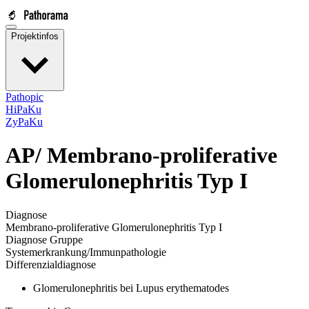
Projektinfos
Pathopic
HiPaKu
ZyPaKu
AP/
Membrano-proliferative
Glomerulonephritis Typ I
Diagnose
Membrano-proliferative Glomerulonephritis Typ I
Diagnose Gruppe
Systemerkrankung/Immunpathologie
Differenzialdiagnose
Glomerulonephritis bei Lupus erythematodes