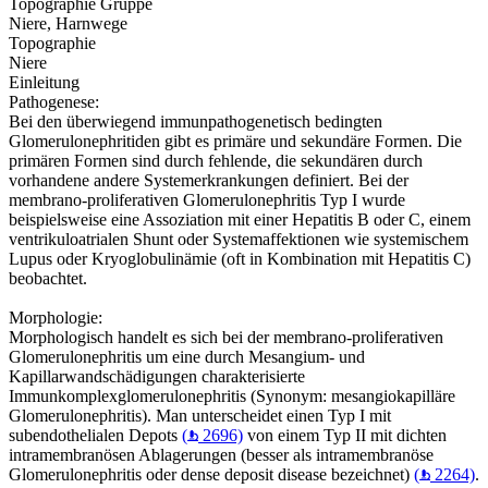
Topographie Gruppe
Niere, Harnwege
Topographie
Niere
Einleitung
Pathogenese:
Bei den überwiegend immunpathogenetisch bedingten
Glomerulonephritiden gibt es primäre und sekundäre Formen. Die
primären Formen sind durch fehlende, die sekundären durch
vorhandene andere Systemerkrankungen definiert. Bei der
membrano-proliferativen Glomerulonephritis Typ I wurde
beispielsweise eine Assoziation mit einer Hepatitis B oder C, einem
ventrikuloatrialen Shunt oder Systemaffektionen wie systemischem
Lupus oder Kryoglobulinämie (oft in Kombination mit Hepatitis C)
beobachtet.
Morphologie:
Morphologisch handelt es sich bei der membrano-proliferativen
Glomerulonephritis um eine durch Mesangium- und
Kapillarwandschädigungen charakterisierte
Immunkomplexglomerulonephritis (Synonym: mesangiokapilläre
Glomerulonephritis). Man unterscheidet einen Typ I mit
subendothelialen Depots
(
2696)
von einem Typ II mit dichten
intramembranösen Ablagerungen (besser als intramembranöse
Glomerulonephritis oder dense deposit disease bezeichnet)
(
2264)
.