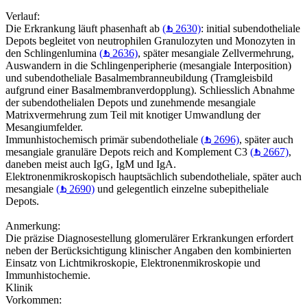
Verlauf:
Die Erkrankung läuft phasenhaft ab
(
2630)
: initial subendotheliale
Depots begleitet von neutrophilen Granulozyten und Monozyten in
den Schlingenlumina
(
2636)
, später mesangiale Zellvermehrung,
Auswandern in die Schlingenperipherie (mesangiale Interposition)
und subendotheliale Basalmembranneubildung (Tramgleisbild
aufgrund einer Basalmembranverdopplung). Schliesslich Abnahme
der subendothelialen Depots und zunehmende mesangiale
Matrixvermehrung zum Teil mit knotiger Umwandlung der
Mesangiumfelder.
Immunhistochemisch primär subendotheliale
(
2696)
, später auch
mesangiale granuläre Depots reich and Komplement C3
(
2667)
,
daneben meist auch IgG, IgM und IgA.
Elektronenmikroskopisch hauptsächlich subendotheliale, später auch
mesangiale
(
2690)
und gelegentlich einzelne subepitheliale
Depots.
Anmerkung:
Die präzise Diagnosestellung glomerulärer Erkrankungen erfordert
neben der Berücksichtigung klinischer Angaben den kombinierten
Einsatz von Lichtmikroskopie, Elektronenmikroskopie und
Immunhistochemie.
Klinik
Vorkommen: