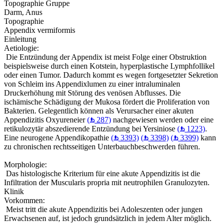
Topographie Gruppe
Darm, Anus
Topographie
Appendix vermiformis
Einleitung
Aetiologie:
Die Entzündung der Appendix ist meist Folge einer Obstruktion
beispielsweise durch einen Kotstein, hyperplastische Lymphfollikel
oder einen Tumor. Dadurch kommt es wegen fortgesetzter Sekretion
von Schleim ins Appendixlumen zu einer intraluminalen
Druckerhöhung mit Störung des venösen Abflusses. Die
ischämische Schädigung der Mukosa fördert die Proliferation von
Bakterien. Gelegentlich können als Verursacher einer akuten
Appendizitis Oxyureneier
(
287)
nachgewiesen werden oder eine
retikulozytär abszedierende Entzündung bei Yersiniose
(
1223)
.
Eine neurogene Appendikopathie
(
3393)
(
3398)
(
3399)
kann
zu chronischen rechtsseitigen Unterbauchbeschwerden führen.
Morphologie:
Das histologische Kriterium für eine akute Appendizitis ist die
Infiltration der Muscularis propria mit neutrophilen Granulozyten.
Klinik
Vorkommen:
Meist tritt die akute Appendizitis bei Adoleszenten oder jungen
Erwachsenen auf, ist jedoch grundsätzlich in jedem Alter möglich.