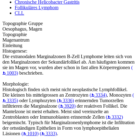
Chronische Helicobacter Gastritis
Follikuläres Lymphom
CLL
Topographie Gruppe
Oesophagus, Magen
Topographie
Magenantrum
Einleitung
Histogenese:
Die extranodalen Marginalzonen B-Zell Lymphome leiten sich von
den Marginalzonen der Sekundärfollikel ab. Am häufigsten kommen
sie im Magen vor, wurden aber schon in fast allen Körperregionen
(
1003)
beschrieben.
Morphologie:
Histologisch finden sich meist nicht neoplastische Lymphfollikel.
Die kleinen bis mittelgrossen an Zentrozyten
(
3334)
, Monozyten
(
3335)
oder Lymphozyten
(
3336)
erinnernden Tumorzellen
infiltrieren die Marginalzone
(
3920)
der reaktiven Follikel. Die
Mantelzone ist meist erhalten. Meist sind vereinzelte an
Zentroblasten oder Immunoblasten erinnernde Zellen
(
3332)
beigemischt. Typisch für Marginalzonenlymphome ist die Infiltration
der ortsständigen Epithelien in Form von lymphoepithelialen
Läsionen
(
1010)
(
3333)
.