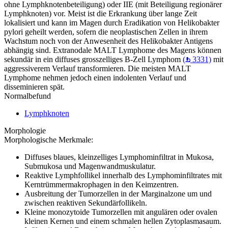
ohne Lymphknotenbeteiligung) oder IIE (mit Beteiligung regionärer
Lymphknoten) vor. Meist ist die Erkrankung über lange Zeit
lokalisiert und kann im Magen durch Eradikation von Helikobakter
pylori geheilt werden, sofern die neoplastischen Zellen in ihrem
Wachstum noch von der Anwesenheit des Helikobakter Antigens
abhängig sind. Extranodale MALT Lymphome des Magens können
sekundär in ein diffuses grosszelliges B-Zell Lymphom
(
3331)
mit
aggressiverem Verlauf transformieren. Die meisten MALT
Lymphome nehmen jedoch einen indolenten Verlauf und
disseminieren spät.
Normalbefund
Lymphknoten
Morphologie
Morphologische Merkmale:
Diffuses blaues, kleinzelliges Lymphominfiltrat in Mukosa,
Submukosa und Magenwandmuskulatur.
Reaktive Lymphfollikel innerhalb des Lymphominfiltrates mit
Kerntrümmermakrophagen in den Keimzentren.
Ausbreitung der Tumorzellen in der Marginalzone um und
zwischen reaktiven Sekundärfollikeln.
Kleine monozytoide Tumorzellen mit angulären oder ovalen
kleinen Kernen und einem schmalen hellen Zytoplasmasaum.