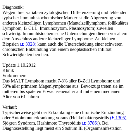
Diagnostik:
Wegen ihrer variablen zytologischen Differenzierung und fehlender
typischer immunhistochemischer Marker ist die Abgrenzung von
anderen kleinzelligen Lymphomen (Mantelzelllymphom, follikuläres
Lymphom, B-CLL, Immunozytom, Plasmozytom) zuweilen
schwierig. Immunhistochemische Untersuchungen dienen vor allem
dem Ausschluss anderer kleinzelliger Lymphome. An kleinen
Biopsien
(
3328)
kann auch die Unterscheidung einer schweren
chronischen Entzündung von einem neoplastischen Infiltrat
Schwierigkeiten bereiten.
Update 1.10.2012
Klinik
Vorkommen:
Das MALT Lymphom macht 7-8% aller B-Zell Lymphome und
50% aller primären Magenlymphome aus. Bevorzugt treten sie im
mittleren bis späteren Erwachsenenalter auf mit einem medianen
Alter von 61 Jahren.
Verlauf:
Typischerweise geht der Erkrankung eine chronische Entzündung
oder Autoimmunerkrankung voraus (Helikobaktergastritis
(
1305)
,
Sjögren Syndrom, Hashimoto Thyreoiditis
(
3786)
). Bei
Diagnosestellung liegt meist ein Stadium IE (Organmanifestation