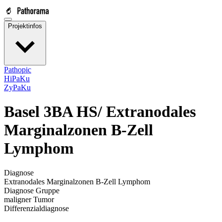
Projektinfos
Pathopic
HiPaKu
ZyPaKu
Basel 3BA HS/
Extranodales
Marginalzonen B-Zell
Lymphom
Diagnose
Extranodales Marginalzonen B-Zell Lymphom
Diagnose Gruppe
maligner Tumor
Differenzialdiagnose