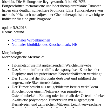
überlebt. Die Heilungsrate liegt gesamthaft bei 60-70%.
Fortgeschritten metastasierte und/oder therapierefraktäre Tumoren
haben eine deutlich schlechtere Prognose. Eine Tumornekrose von
mehr als 90% nach neoadjuvanter Chemotherapie ist der wichtigste
Indikator für eine gute Prognose.
update 5.9.2018
Normalbefund
Normaler Wirbelknochen
Normales blutbildendes Knochenmark, HE
Morphologie
Morphologische Merkmale:
Tibiametaphyse mit angrenzendem Weichteilgewebe.
Das Sarkom infiltriert diffus den spongiösen Knochen der
Diaphyse und hat präexistente Knochenbälkchen verdrängt.
Der Tumor hat die Korticalis destruiert und infiltriert die
angrenzende Skelettmuskulatur.
Der Tumor besteht aus neugebildetem bereits verkalktem
Knochen oder einem Netzwerk von primitiven
Osteoidtrabekeln. Entlang oder innerhalb der Osteoidtrabekel
lokalisierte polymorphe Tumorzellen mit ausgeprägten
Kernatypien und zahlreichen Mitosen. Leicht verwaschene