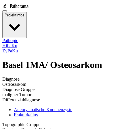
Projektinfos
Pathopic
HiPaKu
ZyPaKu
Basel 1MA/
Osteosarkom
Diagnose
Osteosarkom
Diagnose Gruppe
maligner Tumor
Differenzialdiagnose
Aneurysmatische Knochenzyste
Frakturkallus
Topographie Gruppe