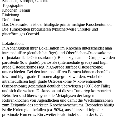
Knochen, Knorpel, Gelenke
Topographie
Knochen, Femur
Einleitung
Definition:
Das Osteosarkom ist der häufigste primär maligne Knochentumor.
Die Tumorzellen produzieren typischerweise unreifes und
gitterförmiges Osteoid.
Lokalisation:
In Abhängigkeit ihrer Lokalisation im Knochen unterscheidet man
intramedulläre (deutlich häufiger) und Oberflächen-Osteosarkome
(= juxtakortikale Osteosarkome). Bei letztgenannter Gruppe werden
parosteale (low-grade), periostale (intermediate-grade) und high-
grade Osteosarkome (sog. high-grade surface Osteosarkome)
unterschieden. Bei den intramedullären Formen können ebenfalls
low- und high-grade Tumoren abgegrenzt werden, wobei die
intramedullären high-grade Osteosarkome (= konventionelle
Osteosarkome) gesamthaft deutlich überwiegen (>90% der Fälle)
und sich die weitere Diskussion auf diesen Tumortyp konzentriert.
Betroffen sind überwiegend die Metaphysen der langen
Röhrenknochen von Jugendlichen und damit die Wachstumszonen
zum Zeitpunkt des stärksten Knochenwachstums. Besonders häufig
ist die Knieregion befallen (ca. 50%), anschliessend folgt der
proximale Humerus. Ein zweiter Peak findet sich in der 6.-7.