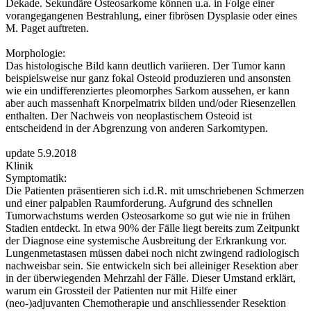
Dekade. Sekundäre Osteosarkome können u.a. in Folge einer
vorangegangenen Bestrahlung, einer fibrösen Dysplasie oder eines
M. Paget auftreten.
Morphologie:
Das histologische Bild kann deutlich variieren. Der Tumor kann
beispielsweise nur ganz fokal Osteoid produzieren und ansonsten
wie ein undifferenziertes pleomorphes Sarkom aussehen, er kann
aber auch massenhaft Knorpelmatrix bilden und/oder Riesenzellen
enthalten. Der Nachweis von neoplastischem Osteoid ist
entscheidend in der Abgrenzung von anderen Sarkomtypen.
update 5.9.2018
Klinik
Symptomatik:
Die Patienten präsentieren sich i.d.R. mit umschriebenen Schmerzen
und einer palpablen Raumforderung. Aufgrund des schnellen
Tumorwachstums werden Osteosarkome so gut wie nie in frühen
Stadien entdeckt. In etwa 90% der Fälle liegt bereits zum Zeitpunkt
der Diagnose eine systemische Ausbreitung der Erkrankung vor.
Lungenmetastasen müssen dabei noch nicht zwingend radiologisch
nachweisbar sein. Sie entwickeln sich bei alleiniger Resektion aber
in der überwiegenden Mehrzahl der Fälle. Dieser Umstand erklärt,
warum ein Grossteil der Patienten nur mit Hilfe einer
(neo-)adjuvanten Chemotherapie und anschliessender Resektion