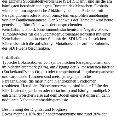
des Enzyms Succinatdehydrogenase (SDH). Damit sind sie die am
häufigsten hereditär bedingten Tumoren des Menschen. Deshalb
wird eine humangenetische Abklärung bei allen Patienten mit
Paragangliomen oder Phäochromozytom empfohlen unabhängig
von der Familienanamnese. Der Nachweis der Heredität wird heute
genetisch geführt (Nachweis der entsprechenden
Keimbahnmutation). Eine immunhistochemische Negativität des
Tumorgewebes für die Succinatdehydrogenase korreliert mit einer
Keimbahnmutation in einer Subunit des SDH-Gens. In solchen
Fällen lässt sich die aufwändige Mutationssuche auf die Subunits
des SDH-Gens beschränken.
Lokalisation:
Typische Lokalisationen von sympathischen Paragangliomen sind
im Nebennierenmark (90%), am Abgang der A. mesenterica inferior
(Zuckerkandl'sches Organ) oder retroperitoneal. Jugulotympanische
und carotideale Tumoren sind meist parasympathische
Paragangliome, die meist nicht in endokrinen Syndromen
resultieren. Hereditäre Phäochromozytome sind in der Hälfte der
Fälle bilateral (synchron oder metachron) und häufiger multipel. Sie
entstehen typischerweise auf dem Boden einer erst diffusen, dann
nodulären Nebennierenmarkhyperplasie.
Bestimmung der Dignität und Prognose:
Etwas mehr als 10% der Phäochromozytome und rund 20% der