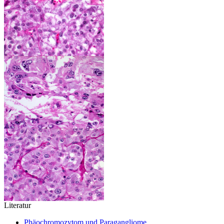
Literatur
Phäochromozytom und Paragangliome