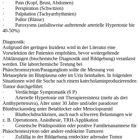
· Pain (Kopf, Brust, Abdomen)
· Perspiration (Schwitzen)
· Palpitation (Tachyarrhythmien)
· Pallor (Blässe)
· Paroxysms (anfallsweise auftretende arterielle Hypertonie bie
40-50%)
Diagnostik:
Aufgrund der geringen Inzidenz wird in der Literatur eine
Vorselektion der Patienten empfohlen, bevor weitergehende
Abklärungen (biochemische Diagnostik und Bildgebung) veranlasst
werden. Die laborchemische Testung bei
Phäochromozytom/Paragangliom sollte die Messung von
Metanephrin im Blutplasma oder im Urin beinhalten. In folgenden
Situationen wird die Suche nach einem katecholaminproduzierenden
Tumor durchgeführt:
· Verdächtige Symptomatik (6 P)
· Arterielle Hypertonie mit Therapieresistenz (mehr als drei
Antihypertensiva), Alter unter 30 Jahre und/oder paradoxer
Blutdruckanstieg unter Betablocker oder Metoclopramid
· Bluthochdruckkrisen, auch nach schweren Belastungen wie
z. B. Operationen, Anästhesie, TRH-Applikation
· Genetische Prädisposition oder positive Familienanamnese für
Phäochromozytom oder andere endokrine Tumoren
· Zufällig in der Bildgebung entdeckter adrenaler Tumor