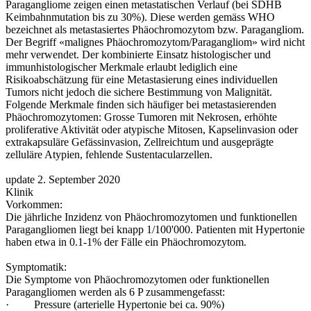
Paragangliome zeigen einen metastatischen Verlauf (bei SDHB
Keimbahnmutation bis zu 30%). Diese werden gemäss WHO
bezeichnet als metastasiertes Phäochromozytom bzw. Paragangliom.
Der Begriff «malignes Phäochromozytom/Paragangliom» wird nicht
mehr verwendet. Der kombinierte Einsatz histologischer und
immunhistologischer Merkmale erlaubt lediglich eine
Risikoabschätzung für eine Metastasierung eines individuellen
Tumors nicht jedoch die sichere Bestimmung von Malignität.
Folgende Merkmale finden sich häufiger bei metastasierenden
Phäochromozytomen: Grosse Tumoren mit Nekrosen, erhöhte
proliferative Aktivität oder atypische Mitosen, Kapselinvasion oder
extrakapsuläre Gefässinvasion, Zellreichtum und ausgeprägte
zelluläre Atypien, fehlende Sustentacularzellen.
update 2. September 2020
Klinik
Vorkommen:
Die jährliche Inzidenz von Phäochromozytomen und funktionellen
Paragangliomen liegt bei knapp 1/100'000. Patienten mit Hypertonie
haben etwa in 0.1-1% der Fälle ein Phäochromozytom.
Symptomatik:
Die Symptome von Phäochromozytomen oder funktionellen
Paragangliomen werden als 6 P zusammengefasst:
· Pressure (arterielle Hypertonie bei ca. 90%)