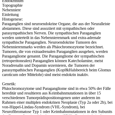
Endokrinium
Topographie
Nebenniere
Einleitung
Histogenese:
Paraganglien sind neuroendokrine Organe, die aus der Neuralleiste
abstammen. Diese sind assoziiert mit sympathischen oder
parasympathischen Nerven. Die sympathischen Paraganglien
werden unterteilt in das Nebennierenmark und extra-adrenale
sympathische Paraganglien. Neuroendokrine Tumoren des
Nebennierenmarks werden als Phäochromozytome bezeichnet.
Tumoren, die von extraadrenalen Paraganglien ausgehen, werden
Paragangliome genannt. Die Paragangliome der sympathischen
(retroperitonealen) Paraganglien können Katecholamine, meist
Noradrenalin und Dopamin sezernieren, die Tumoren der
parasympathischen Paraganglien (Kopf&Halsbereich beim Glomus
caroticum oder Mittelohr) sind meist endokrin inaktiv.
Genetik:
Phäochromozytome und Paragangliome sind in etwa 50% der Fälle
hereditär und resultieren aus Keimbahnmutationen in über 15
verschiedenen Tumorprädispositionsgenen unter anderem im
Rahmen einer multiplen endokrinen Neoplasie (Typ 2a oder 2b), bei
von-Hippel-Lindau-Syndrom (VHL-Syndrom), bei
Neurofibromatose Typ 1 oder Keimbahnmutationen in den Subunits