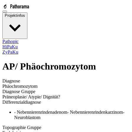
Projektinfos
Pathopic
HiPaKu
ZyPaKu
AP/
Phäochromozytom
Diagnose
Phäochromozytom
Diagnose Gruppe
Präneoplasie/ Atypie/ Dignität?
Differenzialdiagnose
- Nebennierenrindenadenom- Nebennierenrindenkarzinom-
Neuroblastom
Topographie Gruppe