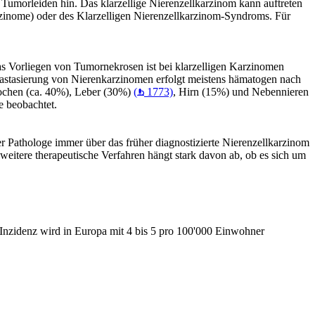
e Tumorleiden hin. Das klarzellige Nierenzellkarzinom kann auftreten
inome) oder des Klarzelligen Nierenzellkarzinom-Syndroms. Für
as Vorliegen von Tumornekrosen ist bei klarzelligen Karzinomen
etastasierung von Nierenkarzinomen erfolgt meistens hämatogen nach
nochen (ca. 40%), Leber (30%)
(
1773)
, Hirn (15%) und Nebennieren
e beobachtet.
r Pathologe immer über das früher diagnostizierte Nierenzellkarzinom
weitere therapeutische Verfahren hängt stark davon ab, ob es sich um
Inzidenz wird in Europa mit 4 bis 5 pro 100'000 Einwohner