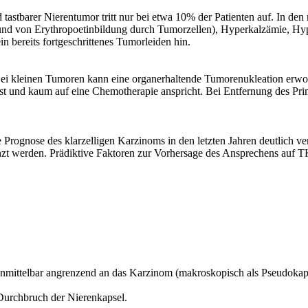
stbarer Nierentumor tritt nur bei etwa 10% der Patienten auf. In den 
rund von Erythropoetinbildung durch Tumorzellen), Hyperkalzämie, H
 bereits fortgeschrittenes Tumorleiden hin.
. Bei kleinen Tumoren kann eine organerhaltende Tumorenukleation erw
st und kaum auf eine Chemotherapie anspricht. Bei Entfernung des Prim
Prognose des klarzelligen Karzinoms in den letzten Jahren deutlich ver
t werden. Prädiktive Faktoren zur Vorhersage des Ansprechens auf TKI 
mittelbar angrenzend an das Karzinom (makroskopisch als Pseudokaps
Durchbruch der Nierenkapsel.