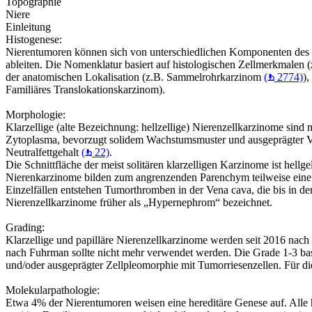
Topographie
Niere
Einleitung
Histogenese:
Nierentumoren können sich von unterschiedlichen Komponenten des
ableiten. Die Nomenklatur basiert auf histologischen Zellmerkmalen
der anatomischen Lokalisation (z.B. Sammelrohrkarzinom
(
2774)
)
Familiäres Translokationskarzinom).
Morphologie:
Klarzellige (alte Bezeichnung: hellzellige) Nierenzellkarzinome sind
Zytoplasma, bevorzugt solidem Wachstumsmuster und ausgeprägter Vas
Neutralfettgehalt
(
22)
.
Die Schnittfläche der meist solitären klarzelligen Karzinome ist hell
Nierenkarzinome bilden zum angrenzenden Parenchym teilweise eine P
Einzelfällen entstehen Tumorthromben in der Vena cava, die bis in d
Nierenzellkarzinome früher als „Hypernephrom“ bezeichnet.
Grading:
Klarzellige und papilläre Nierenzellkarzinome werden seit 2016 nac
nach Fuhrman sollte nicht mehr verwendet werden. Die Grade 1-3 bas
und/oder ausgeprägter Zellpleomorphie mit Tumorriesenzellen. Für d
Molekularpathologie:
Etwa 4% der Nierentumoren weisen eine hereditäre Genese auf. Alle h