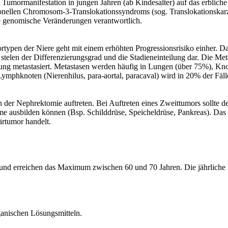
e Tumormanifestation in jungen Jahren (ab Kindesalter) auf das erblich
nellen Chromosom-3-Translokationssyndroms (sog. Translokationskarz
e genomische Veränderungen verantwortlich.
typen der Niere geht mit einem erhöhten Progressionsrisiko einher. D
 stelen der Differenzierungsgrad und die Stadieneinteilung dar. Die M
ung metastasiert. Metastasen werden häufig in Lungen (über 75%), K
mphknoten (Nierenhilus, para-aortal, paracaval) wird in 20% der Fäll
er Nephrektomie auftreten. Bei Auftreten eines Zweittumors sollte de
me ausbilden können (Bsp. Schilddrüse, Speicheldrüse, Pankreas). Das 
ärtumor handelt.
 und erreichen das Maximum zwischen 60 und 70 Jahren. Die jährliche 
ganischen Lösungsmitteln.