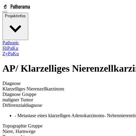
Projektinfos
Pathopic
HiPaKu
ZyPaKu
AP/
Klarzelliges Nierenzellkar
Diagnose
Klarzelliges Nierenzellkarzinom
Diagnose Gruppe
maligner Tumor
Differenzialdiagnose
- Metastase eines klarzelligen Adenokarzinoms- Nebennierenr
Topographie Gruppe
Niere, Harnwege