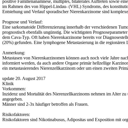
positive Familienanamnese, multiples, bilaterales Auftreten sowie ein
im Rahmen des von Hippel-Lindau- (VHL) Syndroms, des konstitutio
Entstehung und Verlauf sporadischer Nierenkarzinome sind komplex
Prognose und Verlauf:
Eine sarkomatoide Differenzierung innerhalb der verschiedenen Tumor
prognostisch ebenfalls ungünstig. Die wichtigsten Prognoseparameter
dem Cava-Typ. Oft haben Nierenkarzinome bereits vor Diagnosestell
(20%) gefunden. Eine lymphogene Metastasierung in die regionären Ly
Anmerkung:
Metastasen von Nierenkarzinomen können auch noch viele Jahre nach d
informiert werden, da auch andere Organe primär hellzellige Karzino
ein metastasierendes Nierenzellkarzinom oder um einen zweiten Prim
update 20. August 2017
Klinik
Vorkommen:
Inzidenz und Mortalität des Nierenzellkarzinoms nehmen im Alter zu
angegeben.
Männer sind 2-3x häufiger betroffen als Frauen.
Risikofaktoren:
Risikofaktoren sind Nikotinabusus, Adipositas und Exposition mit or