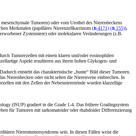
n mesenchymale Tumoren) oder vom Urothel des Nierenbeckens
ischen Merkmalen (papilläres Nierenzellkarzinom
(
4171)
(
155)
),
t erworbener Zystenniere) oder molekularen Veränderungen (z.B.
t durch Tumorezellen mit einem klaren und/oder eosinophilen
ellartige Aspekt resultieren aus ihrem hohen Glykogen- und
 Dadurch entsteht das charakteristische „bunte“ Bild dieser Tumoren.
s Nierenbecken oder nicht selten die Nierenvene einbrechen. In
rzellen mit den Zellen der Nebennierenrinde wurden klarzellige
ology (ISUP) gradiert in die Grade 1-4. Das frühere Gradingsystem
eben für Tumoren mit sarkomatoider oder rhabdoider Differenzierung
ditären Nierentumorsyndroms sein. In diesen Fällen weist die