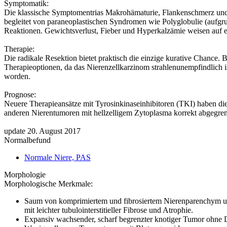
Symptomatik:
Die klassische Symptomentrias Makrohämaturie, Flankenschmerz und ta
begleitet von paraneoplastischen Syndromen wie Polyglobulie (aufg
Reaktionen. Gewichtsverlust, Fieber und Hyperkalzämie weisen auf ein
Therapie:
Die radikale Resektion bietet praktisch die einzige kurative Chance
Therapieoptionen, da das Nierenzellkarzinom strahlenunempfindlich i
worden.
Prognose:
Neuere Therapieansätze mit Tyrosinkinaseinhibitoren (TKI) haben die 
anderen Nierentumoren mit hellzelligem Zytoplasma korrekt abgegrenz
update 20. August 2017
Normalbefund
Normale Niere, PAS
Morphologie
Morphologische Merkmale:
Saum von komprimiertem und fibrosiertem Nierenparenchym un
mit leichter tubulointerstitieller Fibrose und Atrophie.
Expansiv wachsender, scharf begrenzter knotiger Tumor ohne 