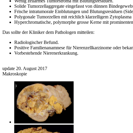
Wenig zellarmes Tumorstroma mit Blutungsresiduen.
Solide Tumorzellaggregate eingefasst von dünnen Bindegewebs
Frische intratumorale Einblutungen und Blutungsresiduen (Sid
Polygonale Tumorzellen mit reichlich klarzelligem Zytoplasma 
Hyperchromatische, polymorphe grosse Kerne mit prominente
Das sollte der Kliniker dem Pathologen mitteilen:
Radiologischer Befund.
Positive Familienanamnese für Nierenzellkarzinome oder beka
Vorbestehende Nierenerkrankung.
update 20. August 2017
Makroskopie