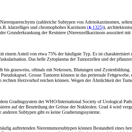
 Nierenparenchyms (zahlreiche Subtypen von Adenokarzinomen, selte
 (z.B. klarzelliges und chromophobes Karzinom
(
1325)
), architekton
, der Grunderkrankung der Restniere (Nierenzellkarzinom assoziiert mi
 mit einem Anteil von etwa 75% der häufigste Typ. Es ist charakterisier
kularisation. Das helle Zytoplasma der Tumorzellen und der pflanzenz
gelb bis grauweiss, oftmals mit Nekrosen, Blutungen und Zystenbildung.
seudokapsel. Grosse Tumoren können in das perirenale Fettgewebe, da
en rechten Herzvorhof reichen können. Wegen der Ähnlichkeit der Tumo
h dem Gradingsystem der WHO/International Society of Urological Path
ieren auf der Beurteilung der Grösse der Nukleolen. Grad 4 wird verg
ie anderen Subtypen gibt es keine Gradierungssysteme.
äufig auftretenden Nierentumorsubtypen können Bestandteil eines here